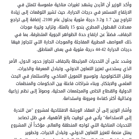
وأكد الوزير أن الأردن يشهد تغيرات مناخية ملموسة تتمثل في
الارتفاع المستمر في درجات الحرارة، حيث تشير التوقعات إلى زيادة
تتراوح بين 1.7 و3.2 درجة مئوية بحلول عام 2100، إضافة إلى تراجع
معدلات الهطول المطري بنحو 15 بالمئة، وتزايد وتيرة موجات
الجفاف، فضلاً عن ارتفاع حدة الظواهر الجوية المتطرفة، بما في
ذلك العواصف المطرية المفاجئة والموجات الحارة التي تتجاوز فيها
درجات الحرارة 42-44 درجة مئوية في بعض المناطق.
وشدد على أن التحديات المرتبطة بالجفاف تتجاوز حدود الدول، الأمر
الذي يستدعي تعزيز التعاون الدولي، وتبادل المعرفة والخبرات،
ونقل التكنولوجيا، وتوسيع التمويل المناخي، والاستثمار في البحث
العلمي والابتكار، وبناء شراكات فاعلة بين الحكومات والمنظمات
الدولية والقطاع الخاص والمجتمعات المحلية، وصولاً إلى نظم زراعية
وغذائية أكثر كفاءة ومرونة واستدامة.
وأشار الوزير إلى أن انعقاد الورشة الافتتاحية لمشروع "من الندرة
إلى الاستدامة" يأتي في توقيت بالغ الأهمية، في ظل تصاعد
التحديات المناخية التي تواجه المنطقة والعالم، مؤكداً أن المشروع
يمثل منصة لتعزيز التعاون الدولي، وتبادل الخبرات، وتطوير