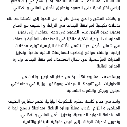
السياسات المستندة إلى الأدلة العلمية، بما يسهم في بناء قطاع
زراعي أكثر قدرة على الصمود وتحقيق الأمنين المائي والغذائي.
و يهدف المشروع الذي يحمل عنوان "من الندرة إلى الاستدامة: بناء
تدخلات تكيفية لمواجهة الجفاف في الزراعة و التكيف مع المناخ
وتعزيز قدرة الأردن على الصمود في وجه الجفاف"، إلى تعزيز
الممارسات الزراعية الذكية مناخيًا في المجتمعات المتأثرة بالجفاف
في شمال الأردن. حيث تشمل الأنشطة الرئيسية توزيع مدخلات
زراعية، وإنشاء مواقع إيضاحية للممارسات الذكية مناخياً، وتعزيز
القدرات المؤسسية في مجال الاستعداد لمواجهة الجفاف وإدارة
الموارد المائية.
ويستهدف المشروع 50 أسرة من صغار المزارعين وثلاث من
التعاونيات التي تقودها السيدات، وموظفو الوزارة في محافظتي
عجلون وجرش والشونة الشمالية.
وأكد في ختام كلمته شكره للحكومة اليابانية لدعم مشاريع التكيف
المناخي و التزام الأردن، ممثلاً بوزارة الزراعة، بمواصلة ترسيخ الإدارة
المستدامة للموارد الطبيعية، وتعزيز الأمن المائي والغذائي،
وتحويل تحديات الجفاف إلى فرص حقيقية للابتكار والتنمية