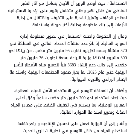
الاستدامة"، حيث أوضح الوزير أن الأردن يتعامل مع آثار التغير
المناخي من خلال نهج وطني متكامل يقوم على الإدارة الاستباقية
لمخاطر الجفاف، وتعزيز القدرة على التكيف، والانتقال من إدارة
الأزمات إلى بناء منظومة وطنية أكثر مرونة واستدامة.
وقال إن الحكومة واصلت الاستثمار في تطوير منظومة إدارة
الموارد المائية، إذ بلغ عدد منشآت الحصاد المائي في المملكة نحو
570 منشأة بسعة تخزينية تقارب 95 مليون متر مكعب، من بينها نحو
300 مشروع نفذتها وزارة الزراعة بسعة تجاوزت 36 مليون متر
مكعب، إلى جانب دعم إنشاء 3683 بئراً لتجميع مياه الأمطار للأسر
الريفية حتى عام 2025، بما يعزز صمود المجتمعات الريفية واستدامة
الإنتاج الزراعي والثروة الحيوانية.
وأضاف أن المملكة تتوسع في الاستخدام الآمن للمياه المعالجة،
حيث يُعاد استخدام نحو 200 مليون متر مكعب سنوياً وفق أعلى
المعايير الوطنية، بما يسهم في تخفيف الضغط على مصادر المياه
العذبة وتعزيز استدامة الموارد المائية.
وأشار إلى أن الوزارة تعمل على تحسين الإنتاجية و رفع كفاءة
استخدام المياه من خلال التوسع في تطبيقات الري الحديث