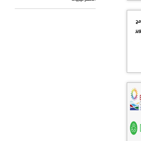
مج
ير