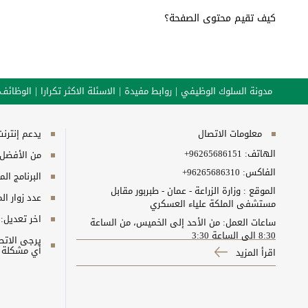
كيف تقيم محتوى الصفحة؟
مدونة السلوك الوظيفي
روابط مفيدة
الاسئلة الاكثر تكرارا
الوظائف
معلومات الاتصال
يدعم إنترنت إكسبلورر 10+, ج
الهاتف:
+96265686151
من الأفضل مش
الفاكس:
+96265686310
البرنامج المطلوب
الموقع : وزارة الزراعة - عمان - طبربور مقابل
عدد زوار ال
مستشفى الملكة علياء العسكري
اخر تعديل:
ساعات العمل: من الأحد إلى الخميس، من الساعة
8:30 الى الساعة 3:30
أي مشكلة ت
اقرأ المزيد