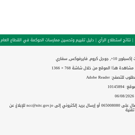
نتائج استطلاع الرأي
دليل تقييم وتحسين ممارسات الحوكمة في القطاع العام
وجل كروم, فايرفوكس, سفاري
اهدة هذا الموقع من خلال شاشة 768 × 1366
 للتصفح: Adobe Reader
موقع:
10145894
06/08/2026
يرجى الاتصال على 065008080 أو إرسال بريد إلكتروني إلى ncc@nitc.gov.jo للإبلاغ عن
قنية