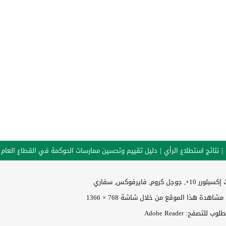
نتائج استطلاع الرأي
دليل تقييم وتحسين ممارسات الحوكمة في القطاع العام
وجل كروم, فايرفوكس, سفاري
اهدة هذا الموقع من خلال شاشة 768 × 1366
 للتصفح: Adobe Reader