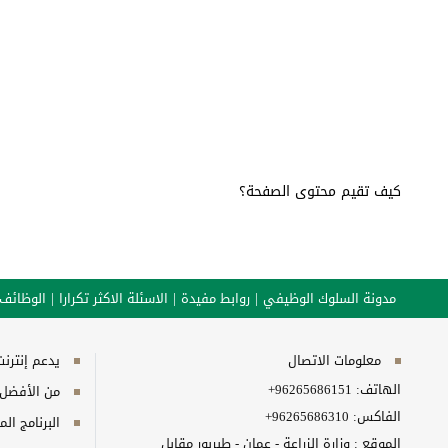
كيف تقيم محتوى الصفحة؟
مدونة السلوك الوظيفي
روابط مفيدة
الاسئلة الاكثر تكرارا
الوظائف
معلومات الاتصال
يدعم إنترنت إكسبلورر 10+, ج
الهاتف:
+96265686151
من الأفضل مش
الفاكس:
+96265686310
البرنامج المطلوب
الموقع : وزارة الزراعة - عمان - طبربور مقابل