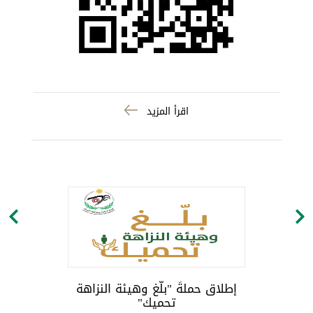
اقرأ المزيد
إطلاق حملةَ "بلّغ وهيئة النزاهة
تحميك"