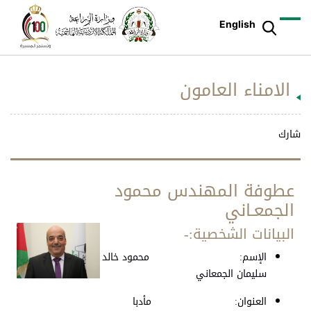
English
الامناء العامون
شارك
عطوفة المهندس محمود
الجمعـاني
البيانات الشخصية:-
الإسم: محمود خالد
سليمان الجمعاني
العنوان: مأدبا